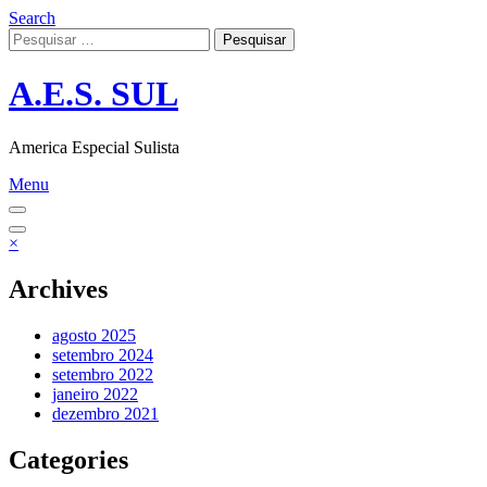
Skip
Search
to
Pesquisar
content
por:
A.E.S. SUL
America Especial Sulista
Menu
×
Archives
agosto 2025
setembro 2024
setembro 2022
janeiro 2022
dezembro 2021
Categories