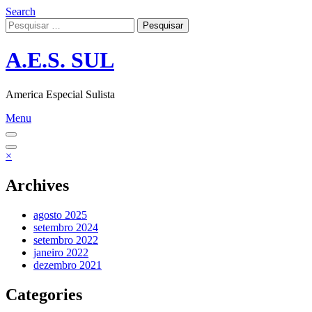
Skip
Search
to
Pesquisar
content
por:
A.E.S. SUL
America Especial Sulista
Menu
×
Archives
agosto 2025
setembro 2024
setembro 2022
janeiro 2022
dezembro 2021
Categories