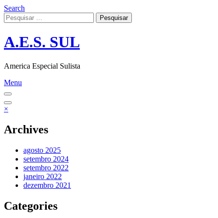
Skip
Search
to
Pesquisar
content
por:
A.E.S. SUL
America Especial Sulista
Menu
×
Archives
agosto 2025
setembro 2024
setembro 2022
janeiro 2022
dezembro 2021
Categories